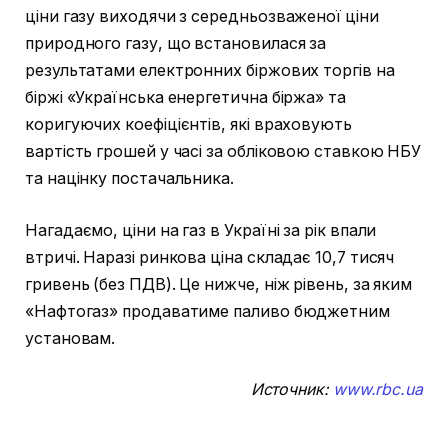
ціни газу виходячи з середньозваженої ціни
природного газу, що встановилася за
результатами електронних біржових торгів на
біржі «Українська енергетична біржа» та
коригуючих коефіцієнтів, які враховують
вартість грошей у часі за обліковою ставкою НБУ
та націнку постачальника.
Нагадаємо, ціни на газ в Україні за рік впали
втричі. Наразі ринкова ціна складає 10,7 тисяч
гривень (без ПДВ). Це нижче, ніж рівень, за яким
«Нафтогаз» продаватиме паливо бюджетним
установам.
Источник:
www.rbc.ua