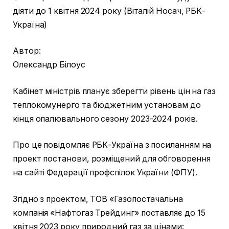
діяти до 1 квітня 2024 року (Віталій Носач, РБК-
Україна)
Автор:
Олександр Білоус
Кабінет міністрів планує зберегти рівень цін на газ
теплокомунерго та бюджетним установам до
кінця опалювального сезону 2023-2024 років.
Про це повідомляє РБК-Україна з посиланням на
проект постанови, розміщений для обговорення
на сайті Федерації профспілок України (ФПУ).
Згідно з проектом, ТОВ «Газопостачальна
компанія «Нафтогаз Трейдинг» поставляє до 15
квітня 2023 року природний газ за цінами: