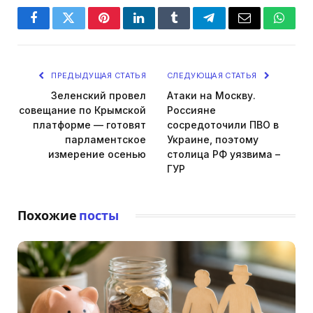
Facebook
Twitter
Pinterest
LinkedIn
Tumblr
Telegram
Email
Whats
ПРЕДЫДУЩАЯ СТАТЬЯ
СЛЕДУЮЩАЯ СТАТЬЯ
Зеленский провел
Атаки на Москву.
совещание по Крымской
Россияне
платформе — готовят
сосредоточили ПВО в
парламентское
Украине, поэтому
измерение осенью
столица РФ уязвима –
ГУР
Похожие
посты