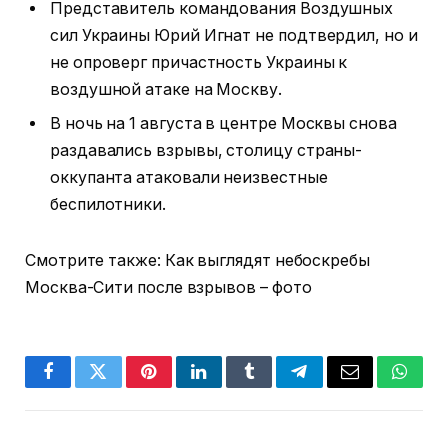
Представитель командования Воздушных
сил Украины Юрий Игнат не подтвердил, но и
не опроверг причастность Украины к
воздушной атаке на Москву.
В ночь на 1 августа в центре Москвы снова
раздавались взрывы, столицу страны-
оккупанта атаковали неизвестные
беспилотники.
Смотрите также: Как выглядят небоскребы
Москва-Сити после взрывов – фото
Facebook
Twitter
Pinterest
LinkedIn
Tumblr
Telegram
Email
Whats