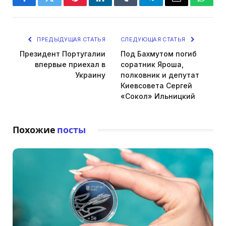
Facebook
Twitter
Pinterest
LinkedIn
Tumblr
Telegram
Email
Whats
ПРЕДЫДУЩАЯ СТАТЬЯ
СЛЕДУЮЩАЯ СТАТЬЯ
Президент Португалии
Под Бахмутом погиб
впервые приехал в
соратник Яроша,
Украину
полковник и депутат
Киевсовета Сергей
«Сокол» Ильницкий
Похожие
посты