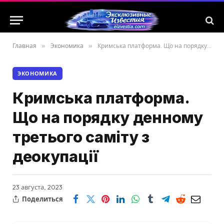
Главная
»
Экономика
»
Кримська платформа. Що на порядку денному третього саміту з деокупації
ЭКОНОМИКА
Кримська платформа.
Що на порядку денному
третього саміту з
деокупації
23 августа, 2023
Поделиться