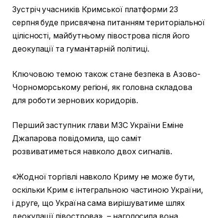
Зустріч учасників Кримської платформи 23
серпня буде присвячена питанням територіальної
цілісності, майбутньому півострова після його
деокупації та гуманітарній політиці.
Ключовою темою також стане безпека в Азово-
Чорноморському регіоні, як головна складова
для роботи зернових коридорів.
Перший заступник глави МЗС України Еміне
Джапарова повідомила, що саміт
розвиватиметься навколо двох сигналів.
«Жодної торгівлі навколо Криму не може бути,
оскільки Крим є інтегральною частиною України,
і друге, що Україна сама вирішуватиме шлях
деокупації півострова», – наголосила вона.