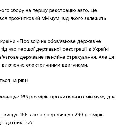
ного збору на першу реєстрацію авто. Це
ився прожитковий мінімум, від якого залежить
у України «Про збір на обов’язкове державне
 під час першої державної реєстрації в Україні
в’язкове державне пенсійне страхування. Але ця
х виключно електричними двигунами.
ься на рівні:
ревищує 165 розмірів прожиткового мінімуму для
ревищує 165, але не перевищує 290 розмірів
ездатних осіб;