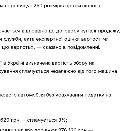
ня перевищує 290 розмірів прожиткового
ачається відповідно до договору купівлі-продажу,
ї служби, акта експертної оцінки вартості чи
цю вартість», — сказано в повідомленні.
 в Україні визначена вартість збору на
хування сплачується незалежно від того машина
гкового автомобіля без урахування податку на
 620 грн — сплачується 3%;
 перевищує або дорівнює 878 120 грн —