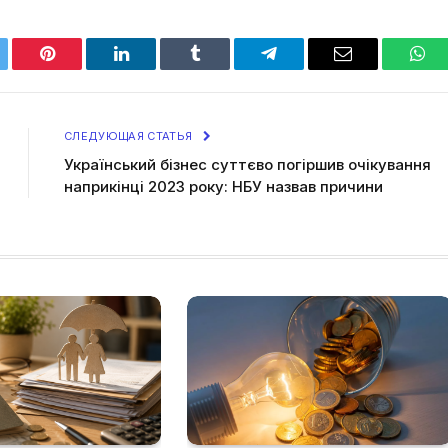
tter
Pinterest
LinkedIn
Tumblr
Telegram
Email
Wha
СЛЕДУЮЩАЯ СТАТЬЯ
Український бізнес суттєво погіршив очікування
наприкінці 2023 року: НБУ назвав причини