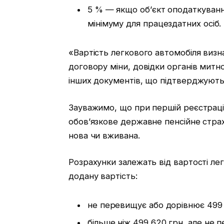
5 % — якщо об’єкт оподаткуван
мінімуму для працездатних осіб.
«Вартість легкового автомобіля визн
договору міни, довідки органів митно
інших документів, що підтверджують 
Зауважимо, що при першій реєстрації
обов’язкове державне пенсійне стра
нова чи вживана.
Розрахунки залежать від вартості ле
додану вартість:
не перевищує або дорівнює 499
більше ніж 499 620 грн, але не