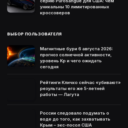
серию Purosangue для США: чем
уникальны 10 лимитированных
кроссоверов
ВЫБОР ПОЛЬЗОВАТЕЛЯ
Магнитные бури 6 августа 2026:
прогноз солнечной активности,
уровень Kp и чего ожидать
сегодня
Рейтинги Кличко сейчас «убивают»
результаты его же 5-летней
работы — Лагута
России следовало подумать о
воде до того, как захватывать
Крым – экс-посол США