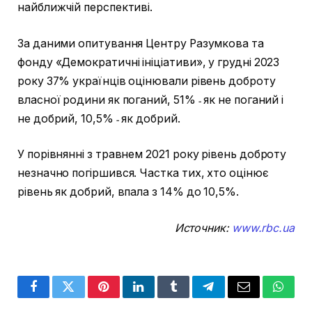
найближчій перспективі.
За даними опитування Центру Разумкова та
фонду «Демократичні ініціативи», у грудні 2023
року 37% українців оцінювали рівень доброту
власної родини як поганий, 51% ˗ як не поганий і
не добрий, 10,5% ˗ як добрий.
У порівнянні з травнем 2021 року рівень доброту
незначно погіршився. Частка тих, хто оцінює
рівень як добрий, впала з 14% до 10,5%.
Источник:
www.rbc.ua
Facebook
Twitter
Pinterest
LinkedIn
Tumblr
Telegram
Email
Whats