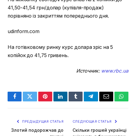
41,50-41,54 грн/долар (купівля-продаж)
порівняно із закриттям попереднього дня.
udinform.com
На готівковому ринку курс долара зріс на 5
копійок до 41,75 гривень.
Источник:
www.rbc.ua
Facebook
Twitter
Pinterest
LinkedIn
Tumblr
Telegram
Email
Whats
ПРЕДЫДУЩАЯ СТАТЬЯ
СЛЕДУЮЩАЯ СТАТЬЯ
Злотий подорожчав до
Скільки грошей українці