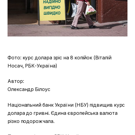
Фото: курс долара зріс на 8 копійок (Віталій
Носач, РБК-Україна)
Автор:
Олександр Білоус
Національний банк України (НБУ) підвищив курс
долара до гривні. Єдина європейська валюта
різко подорожчала.