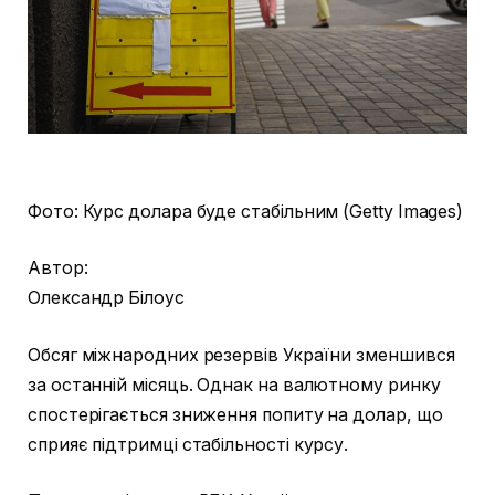
Фото: Курс долара буде стабільним (Getty Images)
Автор:
Олександр Білоус
Обсяг міжнародних резервів України зменшився
за останній місяць. Однак на валютному ринку
спостерігається зниження попиту на долар, що
сприяє підтримці стабільності курсу.