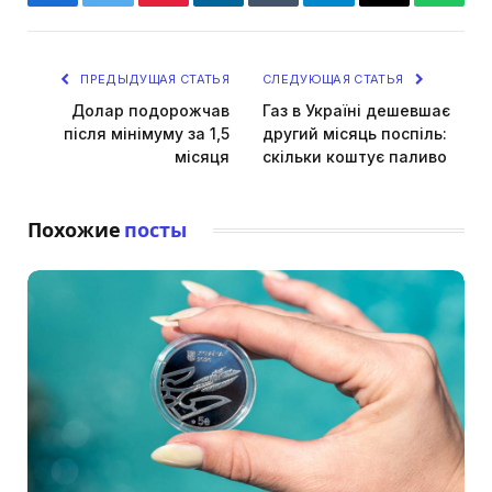
Facebook
Twitter
Pinterest
LinkedIn
Tumblr
Telegram
Email
Whats
ПРЕДЫДУЩАЯ СТАТЬЯ
СЛЕДУЮЩАЯ СТАТЬЯ
Долар подорожчав
Газ в Україні дешевшає
після мінімуму за 1,5
другий місяць поспіль:
місяця
скільки коштує паливо
Похожие
посты