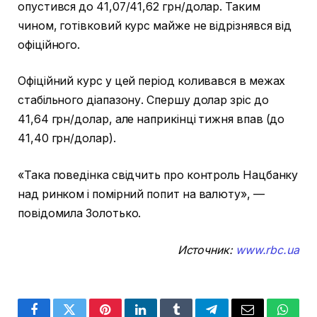
опустився до 41,07/41,62 грн/долар. Таким
чином, готівковий курс майже не відрізнявся від
офіційного.
Офіційний курс у цей період коливався в межах
стабільного діапазону. Спершу долар зріс до
41,64 грн/долар, але наприкінці тижня впав (до
41,40 грн/долар).
«Така поведінка свідчить про контроль Нацбанку
над ринком і помірний попит на валюту», —
повідомила Золотько.
Источник:
www.rbc.ua