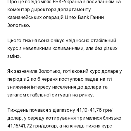
Про це повідомляє РБК-Україна з посиланням на
коментар директора департаменту
казначейських операцій Unex Bank Ганни
Золотько.
Цього тижня вона очікує «відносно стабільний
курс з невеликими коливаннями, але без різких
змін».
Як зазначила Золотько, готівковий курс долара у
період з 2 по 6 червня поступово падав на тлі
зниження інтересу населення до долара та
загалом стабільної ситуації на ринку.
Тиждень почався з діапазону 41,19-41,76 грн/
долар, у середу котирування трималися близько
41,15/41,72 грн/долар, а на кінець тижня курс