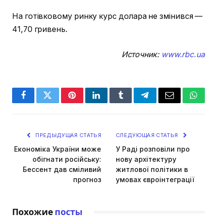
На готівковому ринку курс долара не змінився —
41,70 гривень.
Источник:
www.rbc.ua
Facebook
Twitter
Pinterest
LinkedIn
Tumblr
Telegram
Email
Whats
ПРЕДЫДУЩАЯ СТАТЬЯ
СЛЕДУЮЩАЯ СТАТЬЯ
Економіка України може
У Раді розповіли про
обігнати російську:
нову архітектуру
Бессент дав сміливий
житлової політики в
прогноз
умовах євроінтеграції
Похожие
посты