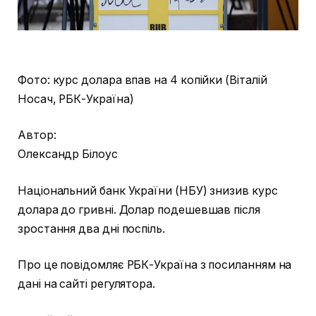
Фото: курс долара впав на 4 копійки (Віталій
Носач, РБК-Україна)
Автор:
Олександр Білоус
Національний банк України (НБУ) знизив курс
долара до гривні. Долар подешевшав після
зростання два дні поспіль.
Про це повідомляє РБК-Україна з посиланням на
дані на сайті регулятора.