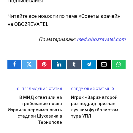
Подписывайся
Читайте все новости по теме «Советы врачей»
на OBOZREVATEL.
По материалам:
med.obozrevatel.com
Facebook
Twitter
Pinterest
LinkedIn
Tumblr
Telegram
Email
Whats
ПРЕДЫДУЩАЯ СТАТЬЯ
СЛЕДУЮЩАЯ СТАТЬЯ
В МИД ответили на
Игрок «Зари» второй
требование посла
раз подряд признан
Израиля переименовать
лучшим футболистом
стадион Шухевича в
тура УПЛ
Тернополе