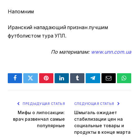
Напомним
Иранский нападающий признан лучшим
футболистом тура УПЛ.
По материалам:
www.unn.com.ua
Facebook
Twitter
Pinterest
LinkedIn
Tumblr
Telegram
Email
Whats
ПРЕДЫДУЩАЯ СТАТЬЯ
СЛЕДУЮЩАЯ СТАТЬЯ
Мифы о липосакции:
Шмыгаль ожидает
врач развенчал самые
стабилизации цен на
популярные
социальные товары и
продукты в конце марта