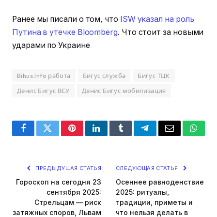
Ранее мы писали о том, что
ISW указал на роль
Путина в утечке Bloomberg
. Что стоит за новыми
ударами по Украине
Bihus.Info работа
Бигус служба
Бигус ТЦК
Денис Бигус ВСУ
Денис Бигус мобилизация
Facebook
Twitter
Pinterest
LinkedIn
Tumblr
Telegram
Email
Whats
ПРЕДЫДУЩАЯ СТАТЬЯ
СЛЕДУЮЩАЯ СТАТЬЯ
Гороскоп на сегодня 23
Осеннее равноденствие
сентября 2025:
2025: ритуалы,
Стрельцам — риск
традиции, приметы и
затяжных споров, Львам
что нельзя делать в