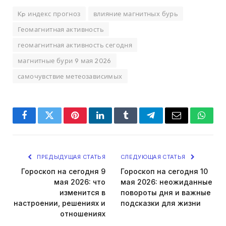
Kp индекс прогноз
влияние магнитных бурь
Геомагнитная активность
геомагнитная активность сегодня
магнитные бури 9 мая 2026
самочувствие метеозависимых
Facebook
Twitter
Pinterest
LinkedIn
Tumblr
Telegram
Email
Whats
ПРЕДЫДУЩАЯ СТАТЬЯ
СЛЕДУЮЩАЯ СТАТЬЯ
Гороскоп на сегодня 9
Гороскоп на сегодня 10
мая 2026: что
мая 2026: неожиданные
изменится в
повороты дня и важные
настроении, решениях и
подсказки для жизни
отношениях