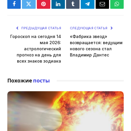
Facebook
Twitter
Pinterest
LinkedIn
Tumblr
Telegram
Email
Whats
ПРЕДЫДУЩАЯ СТАТЬЯ
СЛЕДУЮЩАЯ СТАТЬЯ
Гороскоп на сегодня 14
«Фабрика звезд»
мая 2026:
возвращается: ведущим
астрологический
нового сезона стал
прогноз на день для
Владимир Дантес
всех знаков зодиака
Похожие
посты