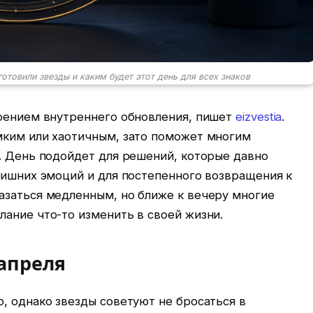
готовили звезды и каким будет этот день для всех знаков
роением внутреннего обновления, пишет
eizvestia
.
мким или хаотичным, зато поможет многим
. День подойдет для решений, которые давно
лишних эмоций и для постепенного возвращения к
азаться медленным, но ближе к вечеру многие
ание что-то изменить в своей жизни.
 апреля
, однако звезды советуют не бросаться в