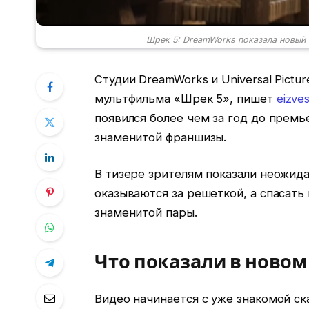
Шрек 5: DreamWorks показала новый
Студии DreamWorks и Universal Pict
мультфильма «Шрек 5», пишет
eizves
появился более чем за год до премь
знаменитой франшизы.
В тизере зрителям показали неожида
оказываются за решеткой, а спасат
знаменитой пары.
Что показали в новом
Видео начинается с уже знакомой ск