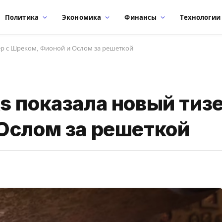
Политика
Экономика
Финансы
Технологии
ер с Шреком, Фионой и Ослом за решеткой
s показала новый тизе
Ослом за решеткой