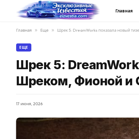
Главная
Главная
»
Еще
»
Шрек 5: DreamWorks показала новый тиз
ЕЩЕ
Шрек 5: DreamWork
Шреком, Фионой и 
17 июня, 2026