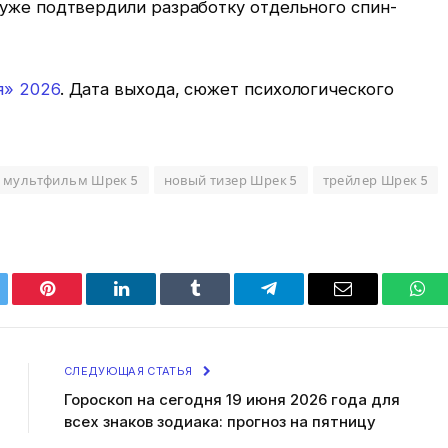
 уже подтвердили разработку отдельного спин-
я» 2026
. Дата выхода, сюжет психологического
мультфильм Шрек 5
новый тизер Шрек 5
трейлер Шрек 5
tter
Pinterest
LinkedIn
Tumblr
Telegram
Email
Wha
СЛЕДУЮЩАЯ СТАТЬЯ
Гороскоп на сегодня 19 июня 2026 года для
всех знаков зодиака: прогноз на пятницу