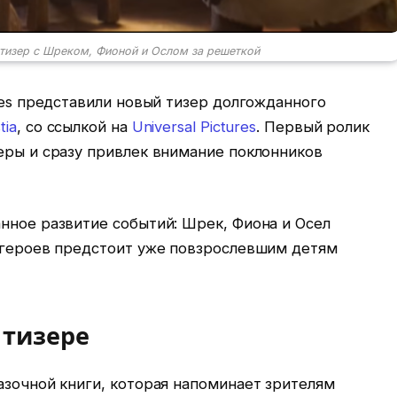
 тизер с Шреком, Фионой и Ослом за решеткой
ures представили новый тизер долгожданного
tia
, со ссылкой на
Universal Pictures
. Первый ролик
еры и сразу привлек внимание поклонников
нное развитие событий: Шрек, Фиона и Осел
ь героев предстоит уже повзрослевшим детям
 тизере
азочной книги, которая напоминает зрителям