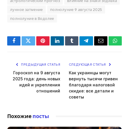
астрологический прогноз
влияние на знаки зодиака
лунное затмение
полнолуние 9 августа 2025
полнолуние в Водолее
Facebook
Twitter
Pinterest
LinkedIn
Tumblr
Telegram
Email
Whats
ПРЕДЫДУЩАЯ СТАТЬЯ
СЛЕДУЮЩАЯ СТАТЬЯ
Гороскоп на 9 августа
Как украинцы могут
2025 года: день новых
вернуть тысячи гривен
идей и укрепления
благодаря налоговой
отношений
скидке: все детали и
советы
Похожие
посты