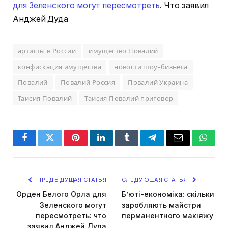
для Зеленского могут пересмотреть
. Что заявил
Анджей Дуда
артисты в России
имущество Повалий
конфискация имущества
новости шоу-бизнеса
Повалий
Повалий Россия
Повалий Украина
Таисия Повалий
Таисия Повалий приговор
Facebook
Twitter
Pinterest
LinkedIn
Tumblr
Telegram
Email
Whats
ПРЕДЫДУЩАЯ СТАТЬЯ
СЛЕДУЮЩАЯ СТАТЬЯ
Орден Белого Орла для
Б’юті-економіка: скільки
Зеленского могут
заробляють майстри
пересмотреть: что
перманентного макіяжу
заявил Анджей Дуда