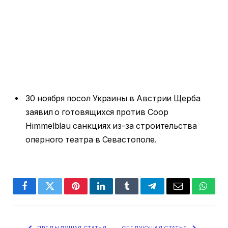
30 ноября посол Украины в Австрии Щерба
заявил о готовящихся против Coop
Himmelblau санкциях из-за строительства
оперного театра в Севастополе.
Facebook
Twitter
Pinterest
LinkedIn
Tumblr
Telegram
Email
Whats
ПРЕДЫДУЩАЯ СТАТЬЯ
СЛЕДУЮЩАЯ СТАТЬЯ