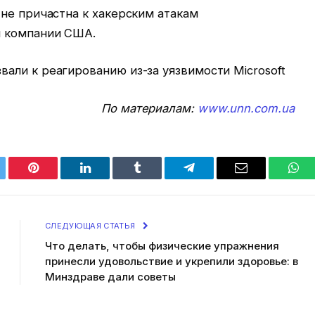
не причастна к хакерским атакам
и компании США.
али к реагированию из-за уязвимости Microsoft
По материалам:
www.unn.com.ua
tter
Pinterest
LinkedIn
Tumblr
Telegram
Email
Wha
СЛЕДУЮЩАЯ СТАТЬЯ
Что делать, чтобы физические упражнения
принесли удовольствие и укрепили здоровье: в
Минздраве дали советы