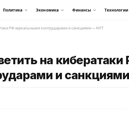
Политика
Экономика
Финансы
Технологии
атаки РФ зеркальными контрударами и санкциями — NYT
етить на кибератаки
рударами и санкциям