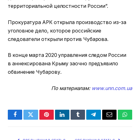
территориальной целостности России”.
Прокуратура АРК открыла производство из-за
уголовное дело, которое российские
следователи открыли против Чубарова.
В конце марта 2020 управления следом России
в аннексирована Крыму заочно предъявило
обвинение Чубарову.
По материалам:
www.unn.com.ua
Facebook
Twitter
Pinterest
LinkedIn
Tumblr
Telegram
Email
Whats