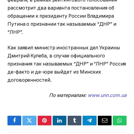
рассмотрит два варианта постановления об
обращении к президенту России Владимира
Путина о признании так называемых “ДНР” и
“ЛНР”.
Как заявил министр иностранных дел Украины
Дмитрий Кулеба, в случае официального
признания так называемых “ДНР” и “ЛНР” Россия
де-факто и де-юре выйдет из Минских
договоренностей.
По материалам:
www.unn.com.ua
Facebook
Twitter
Pinterest
LinkedIn
Tumblr
Telegram
Email
Whats