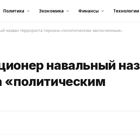
Политика
Экономика
Финансы
Технологии
ый назвал террориста гиркина «политическим заключенным»
ционер навальный на
а «политическим