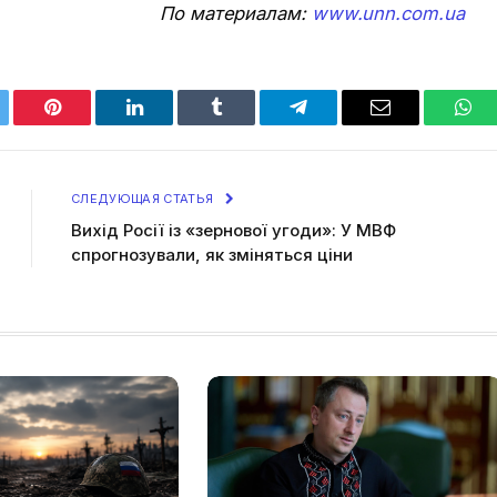
По материалам:
www.unn.com.ua
tter
Pinterest
LinkedIn
Tumblr
Telegram
Email
Wha
СЛЕДУЮЩАЯ СТАТЬЯ
Вихід Росії із «зернової угоди»: У МВФ
спрогнозували, як зміняться ціни