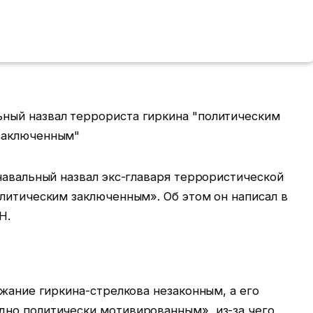
навальный назвал экс-главаря террористической
литическим заключенным». Об этом он написал в
Н.
ржание гиркина-стрелкова незаконным, а его
но политически мотивированным», из-за чего