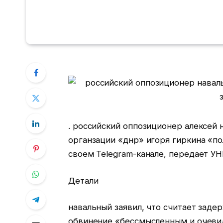
. российский оппозиционер алексей 
органзации «днр» игоря гиркина «по
своем Telegram-канале, передает УН
Детали
навальный заявил, что считает заде
обвинение «бессмысленным и очевид