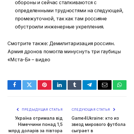
обороны и сейчас сталкиваются с
определенными трудностями на следующей,
промежуточной, так как там россияне
обустроили инженерные укрепления.
Смотрите также: Демилитаризация россиян.
Армия дронов помогла минуснуть три гаубицы
«Мста-Б» – видео
Facebook
Twitter
Pinterest
LinkedIn
Tumblr
Telegram
Email
Whats
ПРЕДЫДУЩАЯ СТАТЬЯ
СЛЕДУЮЩАЯ СТАТЬЯ
Україна отримала від
Game4Ukraine: кто из
Німеччини понад 1,5
звезд мирового футбола
млрд доларів за півтора
сыграет в