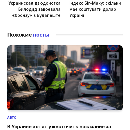
Украинская дзюдоистка
Індекс Біг-Маку: скільки
Билодид завоевала
має коштувати долар
«бронзу» в Будапеште
Україні
Похожие
посты
АВТО
В Украине хотят ужесточить наказание за