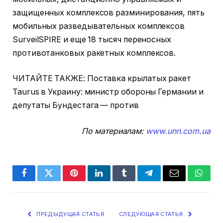
защищенных комплексов разминирования, пять
мобильных разведывательных комплексов
SurveilSPIRE и еще 18 тысяч переносных
противотанковых ракетных комплексов.
ЧИТАЙТЕ ТАКЖЕ: Поставка крылатых ракет
Taurus в Украину: министр обороны Германии и
депутаты Бундестага — против
По материалам:
www.unn.com.ua
Facebook
Twitter
Pinterest
LinkedIn
Tumblr
Telegram
Email
Whats
ПРЕДЫДУЩАЯ СТАТЬЯ
СЛЕДУЮЩАЯ СТАТЬЯ