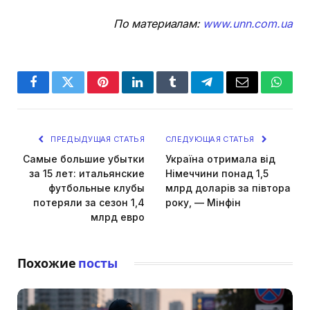
По материалам:
www.unn.com.ua
Facebook
Twitter
Pinterest
LinkedIn
Tumblr
Telegram
Email
Whats
ПРЕДЫДУЩАЯ СТАТЬЯ
СЛЕДУЮЩАЯ СТАТЬЯ
Самые большие убытки
Україна отримала від
за 15 лет: итальянские
Німеччини понад 1,5
футбольные клубы
млрд доларів за півтора
потеряли за сезон 1,4
року, — Мінфін
млрд евро
Похожие
посты