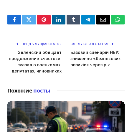
Facebook
Twitter
Pinterest
LinkedIn
Tumblr
Telegram
Email
Whats
ПРЕДЫДУЩАЯ СТАТЬЯ
СЛЕДУЮЩАЯ СТАТЬЯ
Зеленский обещает
Базовий сценарій НБУ:
продолжение «чисток»:
зниження «безпекових
сказал о военкомах,
ризиків» через рік
депутатах, чиновниках
Похожие
посты