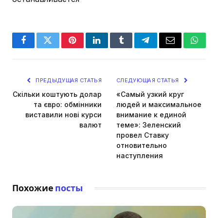
Facebook
Twitter
Pinterest
LinkedIn
Tumblr
Telegram
Email
Whats
ПРЕДЫДУЩАЯ СТАТЬЯ
СЛЕДУЮЩАЯ СТАТЬЯ
Скільки коштують долар
«Самый узкий круг
та євро: обмінники
людей и максимальное
виставили нові курси
внимание к единой
валют
теме»: Зеленский
провел Ставку
отновительно
наступления
Похожие
посты