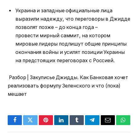
Украина и западные официальные лица
выразили надежду, что переговоры в Джидде
позволят позже – до конца года –
провести мирный саммит, на котором
мировые лидеры подпишут общие принципы
окончания войны и усилят позиции Украины
на предстоящих переговорах с Россией.
Разбор | Закулисье Джидды. Как Банковая хочет
реализовать формулу Зеленского и что (пока)
мешает
Facebook
Twitter
Pinterest
LinkedIn
Tumblr
Telegram
Email
Whats