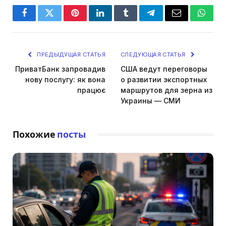
Facebook
Twitter
Pinterest
LinkedIn
Tumblr
Telegram
Email
Whats
ПРЕДЫДУЩАЯ СТАТЬЯ
СЛЕДУЮЩАЯ СТАТЬЯ
ПриватБанк запровадив
США ведут переговоры
нову послугу: як вона
о развитии экспортных
працює
маршрутов для зерна из
Украины — СМИ
Похожие
посты