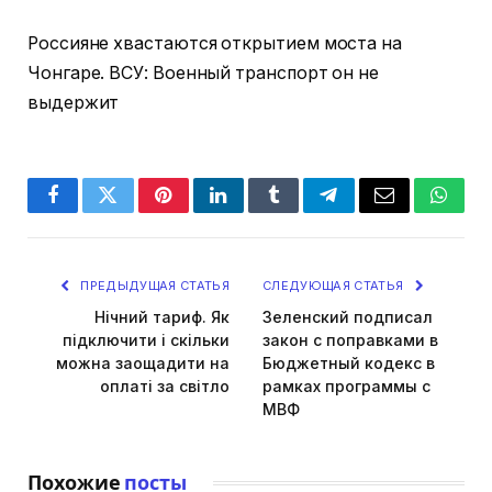
Россияне хвастаются открытием моста на
Чонгаре. ВСУ: Военный транспорт он не
выдержит
Facebook
Twitter
Pinterest
LinkedIn
Tumblr
Telegram
Email
Whats
ПРЕДЫДУЩАЯ СТАТЬЯ
СЛЕДУЮЩАЯ СТАТЬЯ
Нічний тариф. Як
Зеленский подписал
підключити і скільки
закон с поправками в
можна заощадити на
Бюджетный кодекс в
оплаті за світло
рамках программы с
МВФ
Похожие
посты