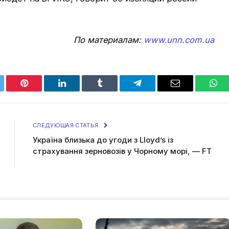
По материалам:
www.unn.com.ua
tter
Pinterest
LinkedIn
Tumblr
Telegram
Email
Wha
СЛЕДУЮЩАЯ СТАТЬЯ
Україна близька до угоди з Lloyd’s із
страхування зерновозів у Чорному морі, — FT