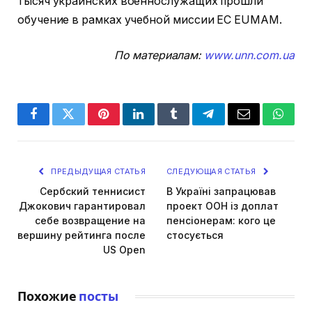
тысяч украинских военнослужащих прошли
обучение в рамках учебной миссии ЕС EUMAM.
По материалам:
www.unn.com.ua
Facebook
Twitter
Pinterest
LinkedIn
Tumblr
Telegram
Email
Whats
ПРЕДЫДУЩАЯ СТАТЬЯ
СЛЕДУЮЩАЯ СТАТЬЯ
Сербский теннисист
В Україні запрацював
Джокович гарантировал
проект ООН із доплат
себе возвращение на
пенсіонерам: кого це
вершину рейтинга после
стосується
US Open
Похожие
посты