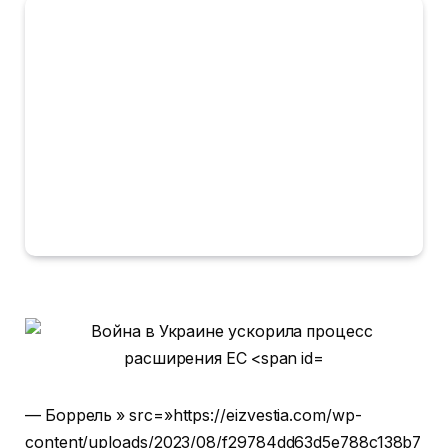
— Боррель » src=»https://eizvestia.com/wp-
content/uploads/2023/08/f29784dd63d5e788c138b7