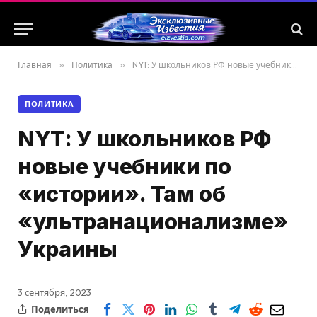
Главная
»
Политика
»
NYT: У школьников РФ новые учебники по «истории». Там об «ультранационализме» Украины
ПОЛИТИКА
NYT: У школьников РФ
новые учебники по
«истории». Там об
«ультранационализме»
Украины
3 сентября, 2023
Поделиться