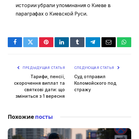
истории убрали упоминания о Киеве в
параграфах о Киевской Руси.
Facebook
Twitter
Pinterest
LinkedIn
Tumblr
Telegram
Email
Whats
ПРЕДЫДУЩАЯ СТАТЬЯ
СЛЕДУЮЩАЯ СТАТЬЯ
Тарифи, пенсії,
Суд отправил
скорочення виплат та
Коломойского под
святкові дати: що
стражу
зміниться з 1 вересня
Похожие
посты