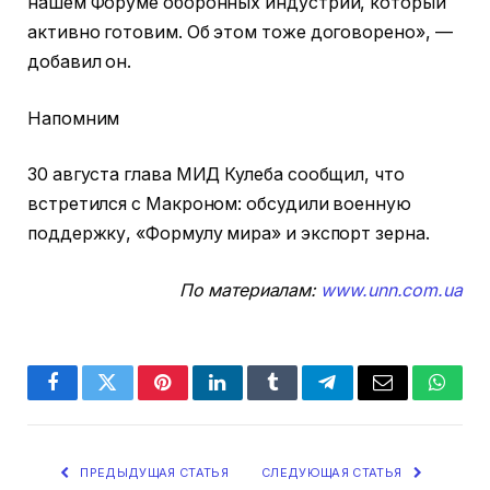
нашем Форуме оборонных индустрий, который
активно готовим. Об этом тоже договорено», —
добавил он.
Напомним
30 августа глава МИД Кулеба сообщил, что
встретился с Макроном: обсудили военную
поддержку, «Формулу мира» и экспорт зерна.
По материалам:
www.unn.com.ua
Facebook
Twitter
Pinterest
LinkedIn
Tumblr
Telegram
Email
Whats
ПРЕДЫДУЩАЯ СТАТЬЯ
СЛЕДУЮЩАЯ СТАТЬЯ