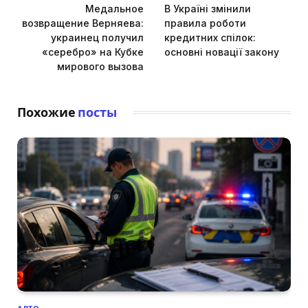
Медальное
В Україні змінили
возвращение Верняева:
правила роботи
украинец получил
кредитних спілок:
«серебро» на Кубке
основні новації закону
мирового вызова
Похожие
посты