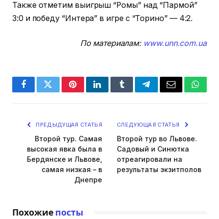
Также отметим выигрыш “Ромы” над “Пармой”
3:0 и победу “Интера” в игре с “Торино” — 4:2.
По материалам:
www.unn.com.ua
Facebook
Twitter
Pinterest
LinkedIn
Tumblr
Telegram
Email
Whats
ПРЕДЫДУЩАЯ СТАТЬЯ
СЛЕДУЮЩАЯ СТАТЬЯ
Второй тур. Самая
Второй тур во Львове.
высокая явка была в
Садовый и Синютка
Бердянске и Львове,
отреагировали на
самая низкая – в
результаты экзитполов
Днепре
Похожие
посты