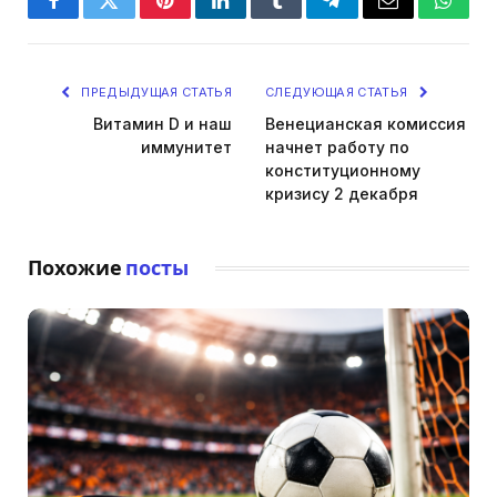
Facebook
Twitter
Pinterest
LinkedIn
Tumblr
Telegram
Email
Whats
ПРЕДЫДУЩАЯ СТАТЬЯ
СЛЕДУЮЩАЯ СТАТЬЯ
Витамин D и наш
Венецианская комиссия
иммунитет
начнет работу по
конституционному
кризису 2 декабря
Похожие
посты