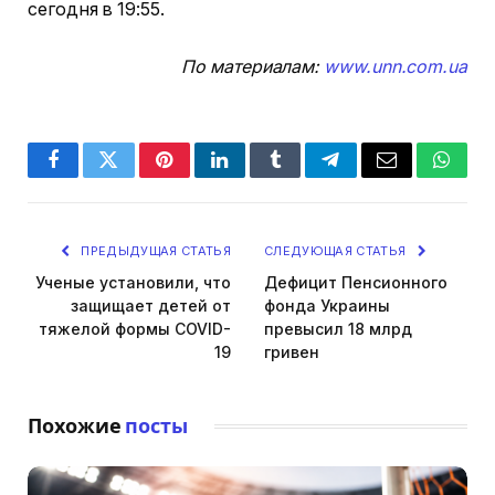
сегодня в 19:55.
По материалам:
www.unn.com.ua
Facebook
Twitter
Pinterest
LinkedIn
Tumblr
Telegram
Email
Whats
ПРЕДЫДУЩАЯ СТАТЬЯ
СЛЕДУЮЩАЯ СТАТЬЯ
Ученые установили, что
Дефицит Пенсионного
защищает детей от
фонда Украины
тяжелой формы COVID-
превысил 18 млрд
19
гривен
Похожие
посты