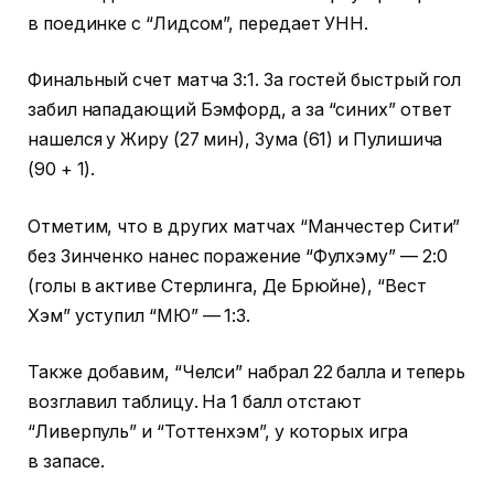
в поединке с “Лидсом”, передает УНН.
Финальный счет матча 3:1. За гостей быстрый гол
забил нападающий Бэмфорд, а за “синих” ответ
нашелся у Жиру (27 мин), Зума (61) и Пулишича
(90 + 1).
Отметим, что в других матчах “Манчестер Сити”
без Зинченко нанес поражение “Фулхэму” — 2:0
(голы в активе Стерлинга, Де Брюйне), “Вест
Хэм” уступил “МЮ” — 1:3.
Также добавим, “Челси” набрал 22 балла и теперь
возглавил таблицу. На 1 балл отстают
“Ливерпуль” и “Тоттенхэм”, у которых игра
в запасе.