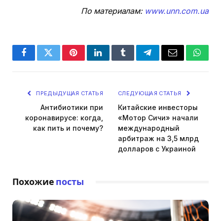
По материалам:
www.unn.com.ua
Facebook
Twitter
Pinterest
LinkedIn
Tumblr
Telegram
Email
Whats
ПРЕДЫДУЩАЯ СТАТЬЯ
СЛЕДУЮЩАЯ СТАТЬЯ
Антибиотики при
Китайские инвесторы
коронавирусе: когда,
«Мотор Cичи» начали
как пить и почему?
международный
арбитраж на 3,5 млрд
долларов с Украиной
Похожие
посты