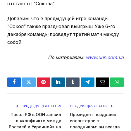
отстает от “Сокола”.
Добавим, что в предыдущей игре команды
“Сокол” также праздновал выигрыш. Уже 6-го
декабря команды проведут третий матч между
собой.
По материалам:
www.unn.com.ua
Facebook
Twitter
Pinterest
LinkedIn
Tumblr
Telegram
Email
Whats
ПРЕДЫДУЩАЯ СТАТЬЯ
СЛЕДУЮЩАЯ СТАТЬЯ
Посол РФ в ООН заявил
Президент поздравил
о «конфликте между
волонтеров с
Россией и Украиной» на
праздником: вы всегда