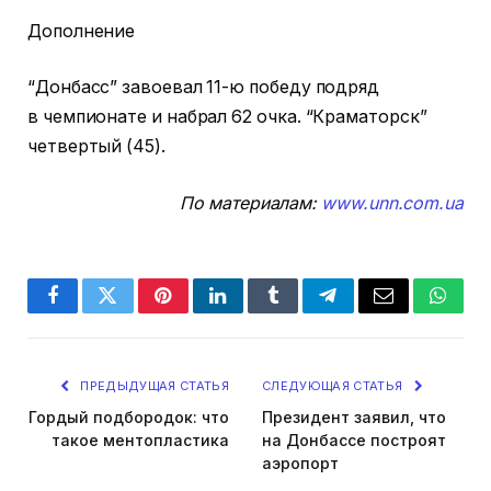
Дополнение
“Донбасс” завоевал 11-ю победу подряд
в чемпионате и набрал 62 очка. “Краматорск”
четвертый (45).
По материалам:
www.unn.com.ua
Facebook
Twitter
Pinterest
LinkedIn
Tumblr
Telegram
Email
Whats
ПРЕДЫДУЩАЯ СТАТЬЯ
СЛЕДУЮЩАЯ СТАТЬЯ
Гордый подбородок: что
Президент заявил, что
такое ментопластика
на Донбассе построят
аэропорт