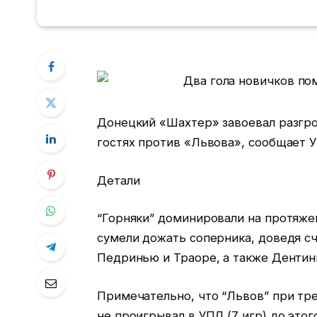
Донецкий «Шахтер» завоевал разгро
гостях против «Львова», сообщает 
Детали
“Горняки” доминировали на протяжен
сумели дожать соперника, доведя сч
Педринью и Траоре, а также Дентин
Примечательно, что “Львов” при тр
не проигрывал в УПЛ (7 игр) до этог