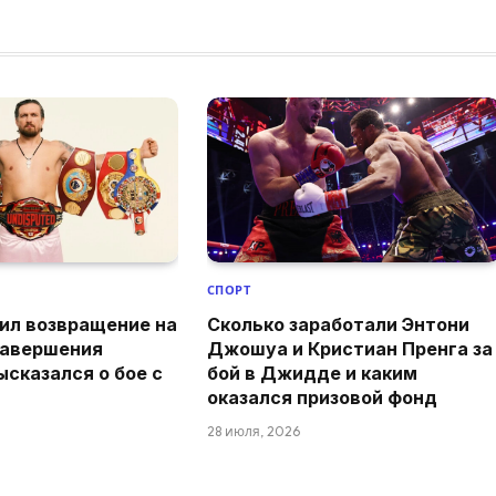
СПОРТ
ил возвращение на
Сколько заработали Энтони
завершения
Джошуа и Кристиан Пренга за
ысказался о бое с
бой в Джидде и каким
оказался призовой фонд
28 июля, 2026