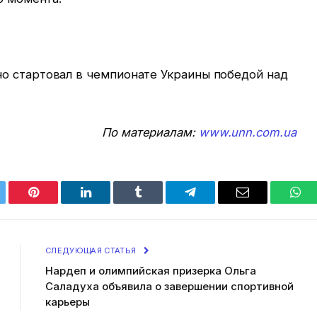
о стартовал в чемпионате Украины победой над
По материалам:
www.unn.com.ua
tter
Pinterest
LinkedIn
Tumblr
Telegram
Email
Wha
СЛЕДУЮЩАЯ СТАТЬЯ
Нардеп и олимпийская призерка Ольга
Саладуха объявила о завершении спортивной
карьеры