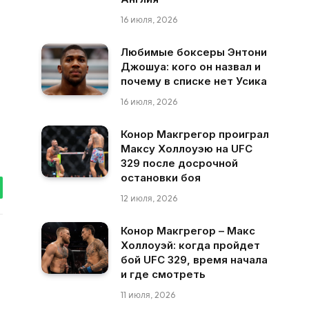
16 июля, 2026
Любимые боксеры Энтони
Джошуа: кого он назвал и
почему в списке нет Усика
16 июля, 2026
Конор Макгрегор проиграл
Максу Холлоуэю на UFC
329 после досрочной
остановки боя
tsApp
12 июля, 2026
Конор Макгрегор – Макс
Холлоуэй: когда пройдет
бой UFC 329, время начала
и где смотреть
11 июля, 2026