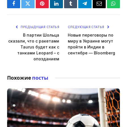
Facebook
Twitter
Pinterest
LinkedIn
Tumblr
Telegram
Email
Whats
ПРЕДЫДУЩАЯ СТАТЬЯ
СЛЕДУЮЩАЯ СТАТЬЯ
В партии Шольца
Новые переговоры по
сказали, что с ракетами
миру в Украине могут
Taurus будет как с
пройти в Индии в
танками Leopard – с
сентябре — Bloomberg
опозданием
Похожие
посты