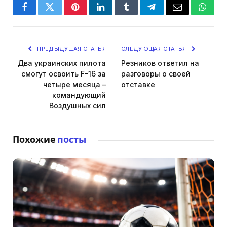
Facebook
Twitter
Pinterest
LinkedIn
Tumblr
Telegram
Email
Whats
ПРЕДЫДУЩАЯ СТАТЬЯ
СЛЕДУЮЩАЯ СТАТЬЯ
Два украинских пилота
Резников ответил на
смогут освоить F-16 за
разговоры о своей
четыре месяца –
отставке
командующий
Воздушных сил
Похожие
посты