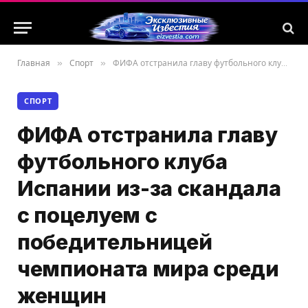
Главная
»
Спорт
»
ФИФА отстранила главу футбольного клуба Испании из-за скандала с поцелуем с победительницей чемпионата мира среди женщин
СПОРТ
ФИФА отстранила главу
футбольного клуба
Испании из-за скандала
с поцелуем с
победительницей
чемпионата мира среди
женщин