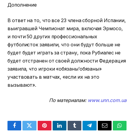
Дополнение
В ответ на то, что все 23 члена сборной Испании,
выигравшей Чемпионат мира, включая Эрмосо,
и почти 50 других профессиональных
футболисток заявили, что они будут больше не
будет будет играть за страну, пока Рубиалес не
будет отстранен от своей должности Федерация
заявила, что игроки «обязаны’обязаны»
участвовать в матчах, «если их на это
вызывают».
По материалам:
www.unn.com.ua
Facebook
Twitter
Pinterest
LinkedIn
Tumblr
Telegram
Email
Whats