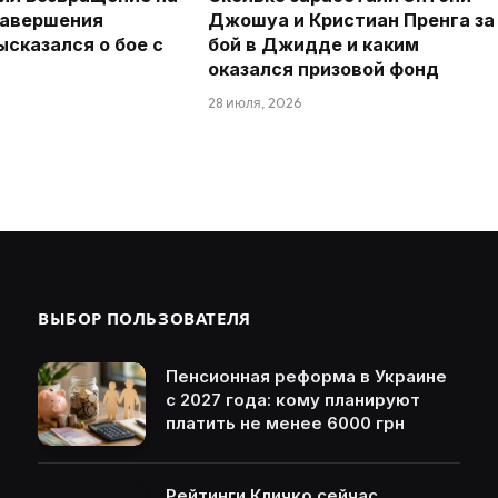
завершения
Джошуа и Кристиан Пренга за
ысказался о бое с
бой в Джидде и каким
оказался призовой фонд
28 июля, 2026
ВЫБОР ПОЛЬЗОВАТЕЛЯ
Пенсионная реформа в Украине
с 2027 года: кому планируют
платить не менее 6000 грн
Рейтинги Кличко сейчас