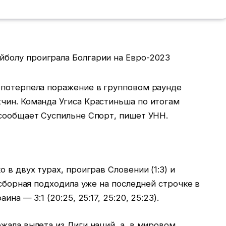
 потерпела поражение в групповом раунде
чин. Команда Угиса Крастиньша по итогам
 сообщает Суспильне Спорт, пишет УНН.
 в двух турах, проиграв Словении (1:3) и
 сборная подходила уже на последней строчке в
на — 3:1 (20:25, 25:17, 25:20, 25:23).
ежала вылета из Лиги наций, а в мировом