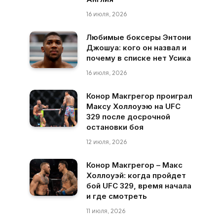
16 июля, 2026
Любимые боксеры Энтони
Джошуа: кого он назвал и
почему в списке нет Усика
16 июля, 2026
Конор Макгрегор проиграл
Максу Холлоуэю на UFC
329 после досрочной
остановки боя
12 июля, 2026
Конор Макгрегор – Макс
Холлоуэй: когда пройдет
бой UFC 329, время начала
и где смотреть
11 июля, 2026