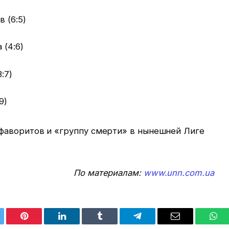
 (6:5)
 (4:6)
:7)
9)
фаворитов и «группу смерти» в нынешней Лиге
По материалам:
www.unn.com.ua
tter
Pinterest
LinkedIn
Tumblr
Telegram
Email
Wha