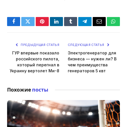
Facebook
Twitter
Pinterest
LinkedIn
Tumblr
Telegram
Email
Whats
ПРЕДЫДУЩАЯ СТАТЬЯ
СЛЕДУЮЩАЯ СТАТЬЯ
ГУР впервые показало
Электрогенератор для
российского пилота,
бизнеса — нужен ли? В
который перегнал в
чем преимущества
Украину вертолет Ми-8
генераторов 5 квт
Похожие
посты