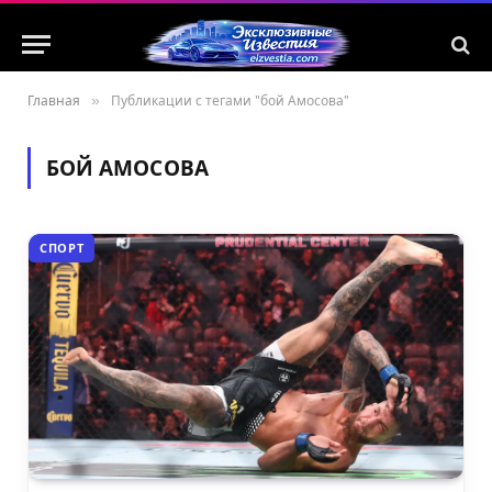
Главная
»
Публикации с тегами "бой Амосова"
БОЙ АМОСОВА
СПОРТ