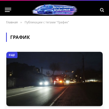
Главная
»
Публикации с тегами "График"
ГРАФИК
ЕЩЕ