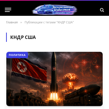
Главная
»
Публикации с тегами "КНДР США"
КНДР США
ПОЛИТИКА