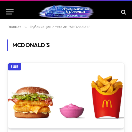
Главная
»
Публикации с тегами "McDonald’s"
MCDONALD’S
ЕЩЕ